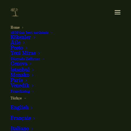
Home
1939’dan beri tarihimiz
Kökenler
Aile
Pesto
Yeni Miras
Dünyada Zeffirino
Cenova
İstanbul
Monako
Zeffirino restoranının tarihi
Paris
Venedik
Franchising
1939’dan günümüze
Türkçe
English
Français
Italiano