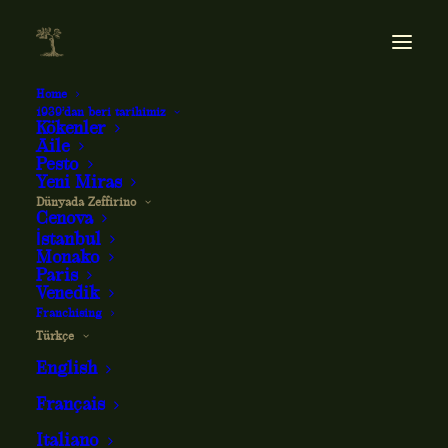
Home
1939’dan beri tarihimiz
Kökenler
Aile
Pesto
Yeni Miras
Dünyada Zeffirino
Cenova
İstanbul
Monako
Paris
Venedik
Uluslararası alanda
Franchising
Türkçe
English
Dünyada Zeffirino
Français
Italiano