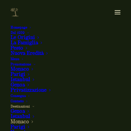
Homepage
Dal 1939
Le Origini
La Famiglia
Pesto
Nuova Eredità
Menu
Prenotazione
Monaco
Parigi
Istanbul
Genoa
Ristorante Zeffirino Monaco
Privatizzazione
Consegna
Contatto
L'emblematico
Destinazioni
Genoa
Istanbul
Zeffirino di Monaco
Monaco
Parigi