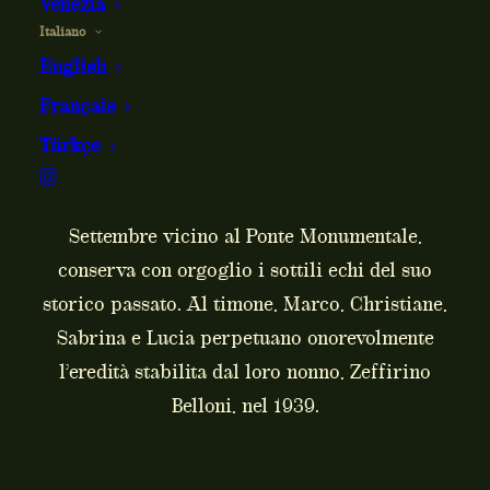
nata negli anni '30
Venezia
Italiano
English
Français
Famiglia, passione e tradizione sono i pilastri
Türkçe
dell’identità di Zeffirino. Otto decenni dopo la
sua creazione, il ristorante, situato in Via XX
Settembre vicino al Ponte Monumentale,
conserva con orgoglio i sottili echi del suo
storico passato. Al timone, Marco, Christiane,
Sabrina e Lucia perpetuano onorevolmente
l’eredità stabilita dal loro nonno, Zeffirino
Belloni, nel 1939.