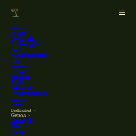
Homepage
Dal 1939
Le Origini
La Famiglia
Pesto
Nuova Eredità
Menu
Prenotazione
Genoa
Monaco
Parigi
Istanbul
Privatizzazione
Contatto
Ristorante Zeffirino Genova
Servizi
Destinazioni
Genoa
Istanbul
Un'istituzione genovese
Monaco
Parigi